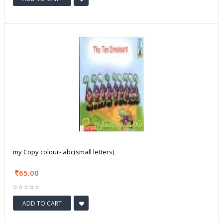
my Copy colour- abc(small letters)
65.00
ADD TO CART