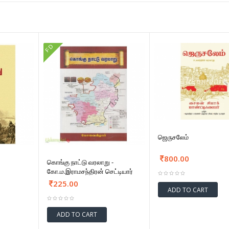
FD
ஜெருசலேம்
800.00
கொங்கு நாட்டு வரலாறு -
கோ.ம.இராமசந்திரன் செட்டியார்
225.00
ADD TO CART
ADD TO CART