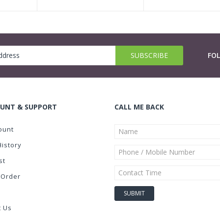
FO
UNT & SUPPORT
CALL ME BACK
ount
History
st
 Order
t Us