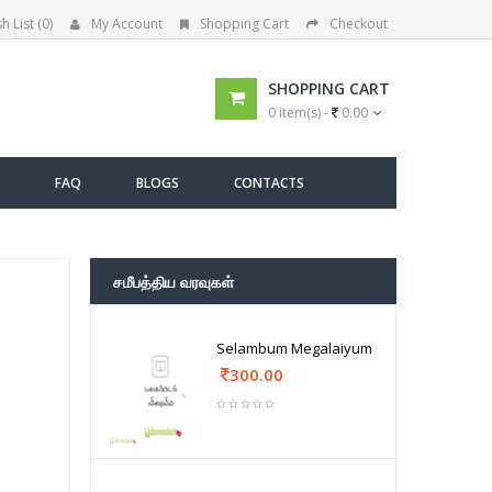
h List (0)
My Account
Shopping Cart
Checkout
SHOPPING CART
0 item(s) -
0.00
FAQ
BLOGS
CONTACTS
சமீபத்திய வரவுகள்
Selambum Megalaiyum
300.00