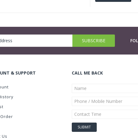
FO
UNT & SUPPORT
CALL ME BACK
ount
History
st
 Order
t Us