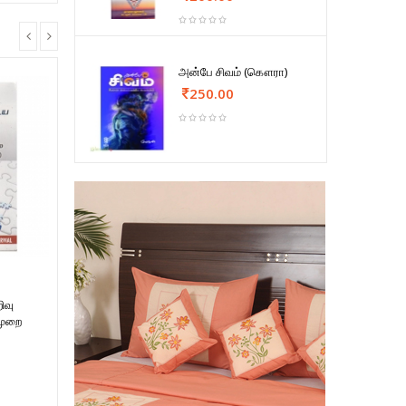
அன்பே சிவம் (கௌரா)
250.00
ிவு
முறை