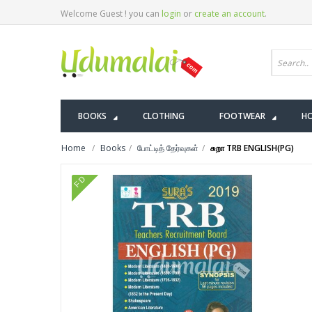
Welcome Guest ! you can
login
or
create an account
.
BOOKS
CLOTHING
FOOTWEAR
HO
Home
Books
போட்டித் தேர்வுகள்
சுறா TRB ENGLISH(PG)
FD