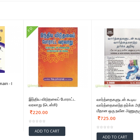
FD
in - I
இந்திய விடுதலைப் போராட்ட
வார்த்தைகளுடன் கூடிய
வரலாறு (டென்சி)
வார்த்தைகளற்ற தர்க்க அற
மீதான ஒரு நவீன அணுகு
220.00
725.00
ADD TO CART
ADD TO CART