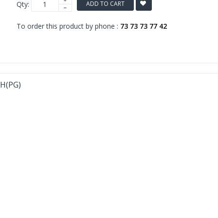
Qty:
ADD TO CART
To order this product by phone :
73 73 73 77 42
SH(PG)