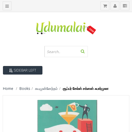
SIDEBAR LEFT
Home
Books
சுயமுன்னேற்றம்
சூப்பர் சேல்ஸ் சக்ஸஸ் ஃபார்முலா