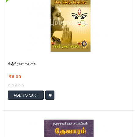
ஸ்த்ரீ ரஷா கவசம்
6.00
ADD TO CART