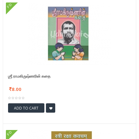
FD
ஶ்ரீ ராமகிருஷ்ணரின் கதை
8.00
ADD TO CART
FD