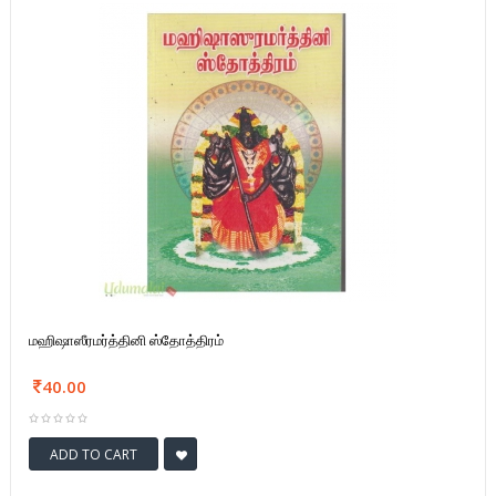
மஹிஷாஸீரமர்த்தினி ஸ்தோத்திரம்
40.00
ADD TO CART