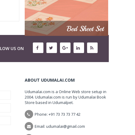
LLOW US ON
ABOUT UDUMALAI.COM
Udumalai.com is a Online Web store setup in
2004. Udumalai.com is run by Udumalai Book
Store based in Udumalpet.
Phone: +91 73 73 73 77 42
Email: udumalai@gmail.com