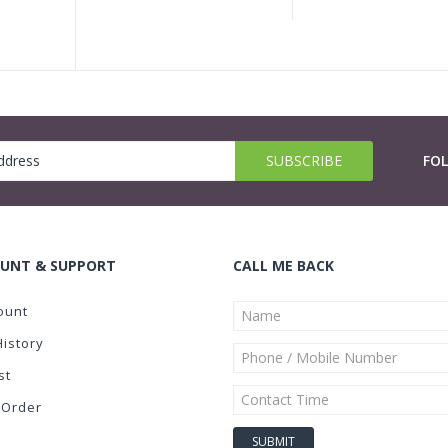
FO
UNT & SUPPORT
CALL ME BACK
ount
History
st
 Order