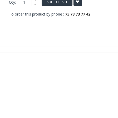
Qty:
ADD TO CART
To order this product by phone :
73 73 73 77 42