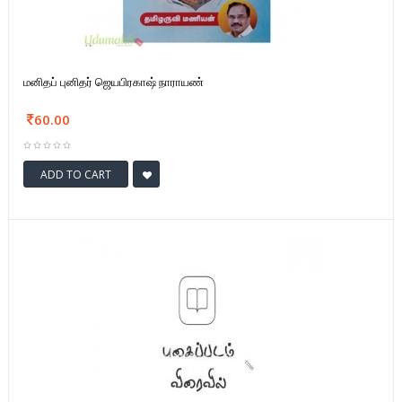
மனிதப் புனிதர் ஜெயபிரகாஷ் நாராயண்
60.00
ADD TO CART