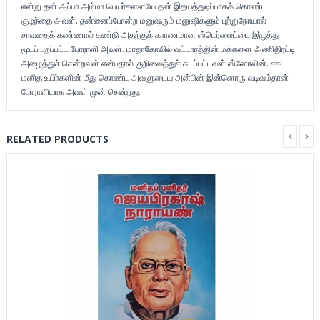
என்று தன் அப்பா அம்மா பெயர்களையே தன் இதயத்துடிப்பாகக் கொண்ட
குழந்தை அவள். தன்னைப்போன்ற மனுஷரும் மனுஷிகளும் புற்றுநோயால்
சாவதைக் கண்ணால் கண்டு அதற்குக் காரணமான ஸ்டெர்லைட்டை இழுத்து
மூடப் புறப்பட்ட போராளி அவள். மாதாகோவில் வட்டாரத்தின் மக்களை அணிதிரட்டி
அழைத்துச் சென்றவள் என்பதால் குறிவைத்துச் சுடப்பட்டவள் ஸ்னோலின். சக
மனித உயிர்களின் மீது கொண்ட அவளுடைய அன்பின் இன்னொரு வடிவம்தான்
போராளியாக அவள் முன் சென்றது.
RELATED PRODUCTS