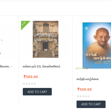
FD
னைவோடை -
கங்காபுரம் (அ. வெண்ணிலா)
500.00
காந்தி வாழ்க்கை
500.00
ADD TO CART
ADD TO CART