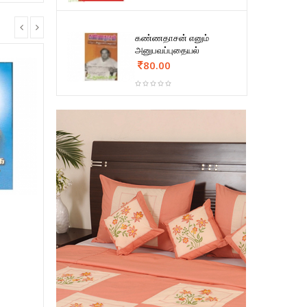
கண்ணதாசன் எனும்
அனுபவப்புதையல்
80.00