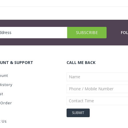
FO
UNT & SUPPORT
CALL ME BACK
ount
History
st
 Order
t Us