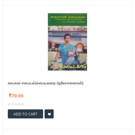
சுகமான சமையல்(சமையலறை ஆலோசனைகள்)
70.00
ADD TO CART