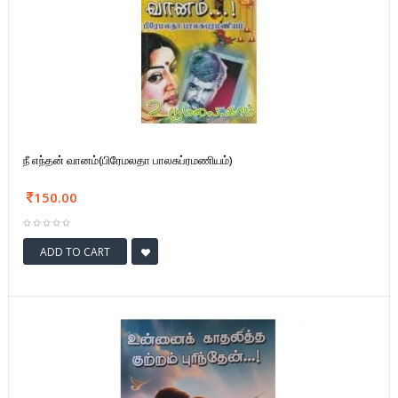
நீ எந்தன் வானம்(பிரேமலதா பாலசுப்ரமணியம்)
150.00
ADD TO CART