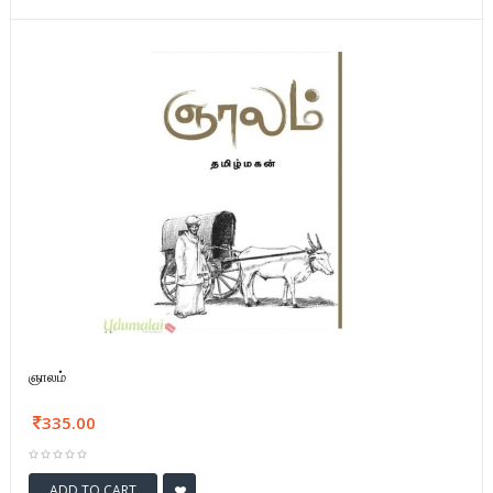
ஞாலம்
335.00
ADD TO CART