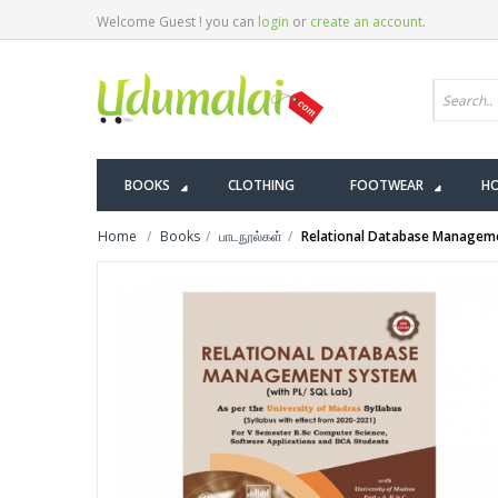
Welcome Guest ! you can
login
or
create an account
.
BOOKS
CLOTHING
FOOTWEAR
HO
Home
Books
பாடநூல்கள்
Relational Database Managem