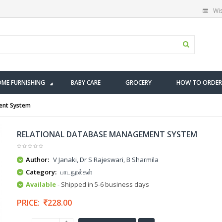
Wis
ME FURNISHING
BABY CARE
GROCERY
HOW TO ORDER
ent System
RELATIONAL DATABASE MANAGEMENT SYSTEM
Author:
V Janaki, Dr S Rajeswari, B Sharmila
Category:
பாடநூல்கள்
Available
- Shipped in 5-6 business days
PRICE:
228.00