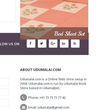
LLOW US ON
ABOUT UDUMALAI.COM
Udumalai.com is a Online Web store setup in
2004. Udumalai.com is run by Udumalai Book
Store based in Udumalpet.
Phone: +91 73 73 73 77 42
Email: udumalai@gmail.com