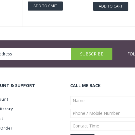
ADD TO CART
ADD TO CART
FO
UNT & SUPPORT
CALL ME BACK
ount
History
st
 Order