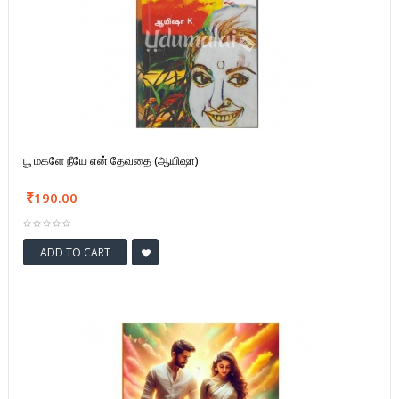
பூ மகளே நீயே என் தேவதை (ஆயிஷா)
190.00
ADD TO CART