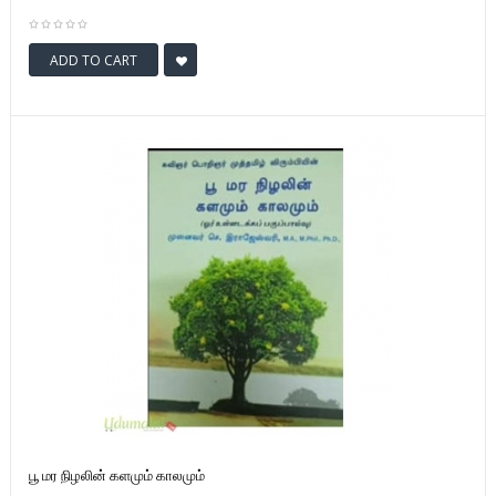
ADD TO CART
பூ மர நிழலின் களமும் காலமும்