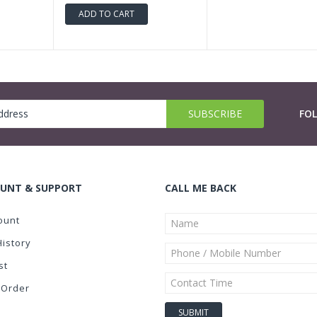
ADD TO CART
FO
UNT & SUPPORT
CALL ME BACK
ount
History
st
 Order