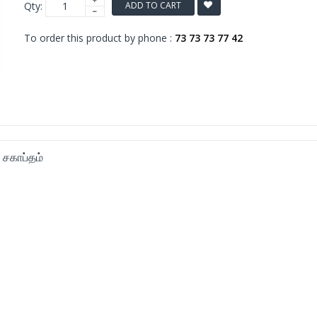
Qty:
ADD TO CART
To order this product by phone :
73 73 73 77 42
 சகாப்தம்