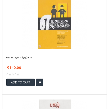
எம காதக எத்தர்கள்
140.00
ADD TO CART