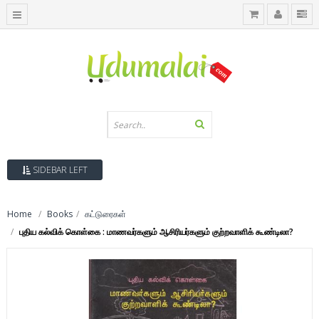
SIDEBAR LEFT
Home
Books
கட்டுரைகள்
புதிய கல்விக் கொள்கை : மாணவர்களும் ஆசிரியர்களும் குற்றவாளிக் கூண்டிலா?