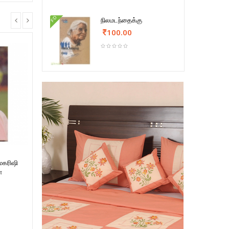
FD
நிலமடந்தைக்கு
100.00
மகரிஷி
்