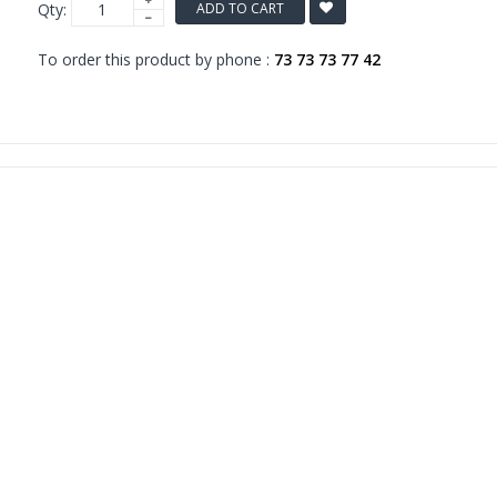
Qty:
ADD TO CART
To order this product by phone :
73 73 73 77 42