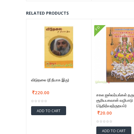
RELATED PRODUCTS
FD
விடுதலை (நீ நீயாக இரு)
220.00
சகல ஐஸ்வர்யங்கள் தரும
சூரியபகவான் வழிபாடு
(ஆதித்யஹ்ருதயம்)
ADD TO CART
20.00
ADD TO CART