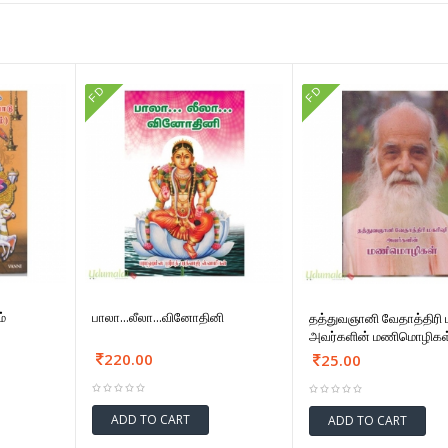
FD
FD
்
பாலா...லீலா...வினோதினி
தத்துவஞானி வேதாத்திரி 
அவர்களின் மணிமொழிகள
220.00
25.00
ADD TO CART
ADD TO CART