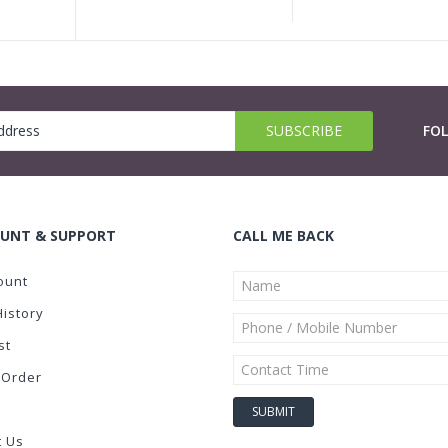
FO
UNT & SUPPORT
CALL ME BACK
ount
History
st
 Order
t Us