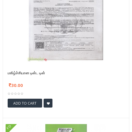
மகிழ்ச்சியான டின்ட டின்
30.00
ADD TO CART
FD