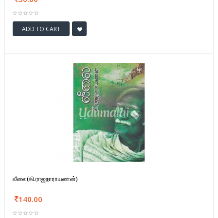
ADD TO CART
லீலை(கி.ராஜநாராயணன்)
140.00