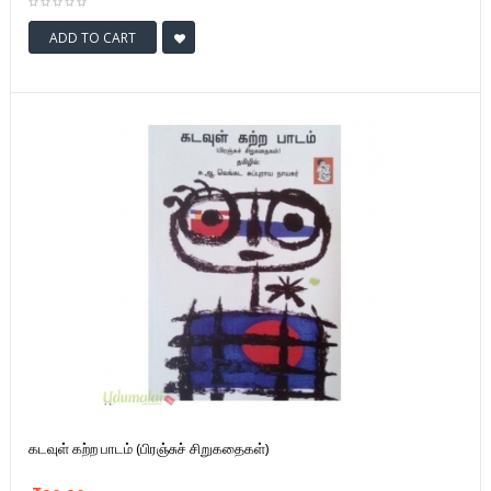
ADD TO CART
கடவுள் கற்ற பாடம் (பிரஞ்சுச் சிறுகதைகள்)