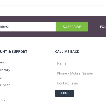
FO
UNT & SUPPORT
CALL ME BACK
ount
History
st
 Order
t Us