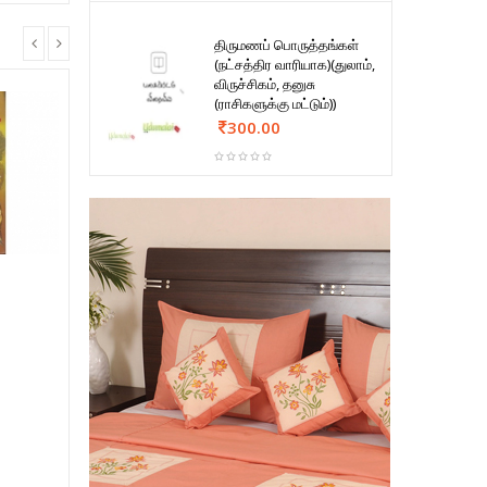
திருமணப் பொருத்தங்கள்
(நட்சத்திர வாரியாக)(துலாம்,
விருச்சிகம், தனுசு
(ராசிகளுக்கு மட்டும்))
300.00