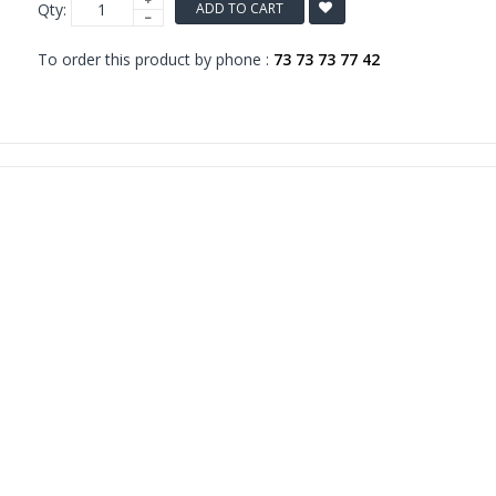
Qty:
ADD TO CART
To order this product by phone :
73 73 73 77 42