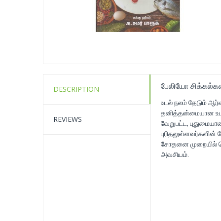
பேலியோ சிக்கல்க
DESCRIPTION
உடல் நலம் தேடும் ஆர
தனித்தன்மையான உடல
REVIEWS
வேறுபட்ட, புதுமையான
புரிதலுள்ளவர்களின் 
சோதனை முறையில் செய
அவசியம்.