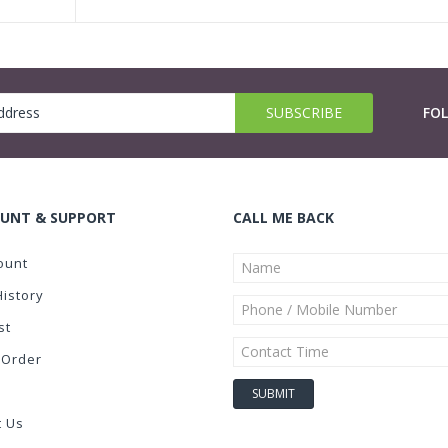
FO
UNT & SUPPORT
CALL ME BACK
ount
History
st
 Order
t Us