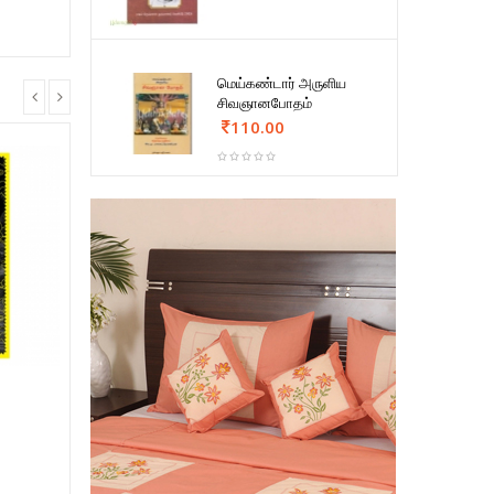
மெய்கண்டார் அருளிய
சிவஞானபோதம்
110.00