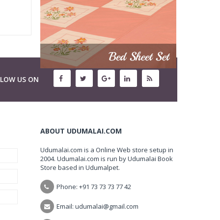
LLOW US ON
ABOUT UDUMALAI.COM
Udumalai.com is a Online Web store setup in
2004. Udumalai.com is run by Udumalai Book
Store based in Udumalpet.
Phone: +91 73 73 73 77 42
Email: udumalai@gmail.com