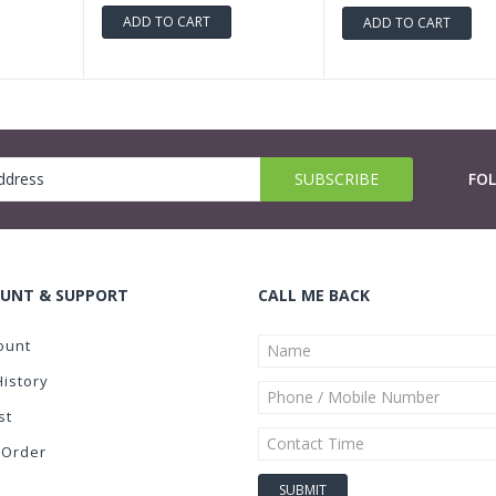
ADD TO CART
ADD TO CART
FO
UNT & SUPPORT
CALL ME BACK
ount
History
st
 Order