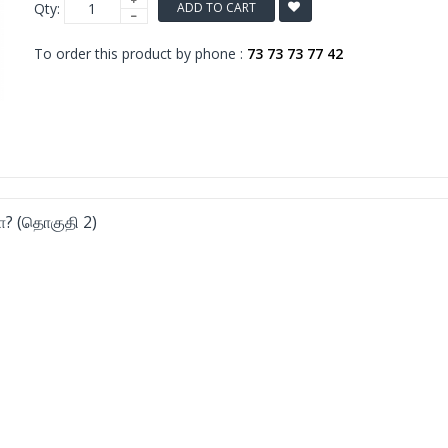
Qty:
ADD TO CART
To order this product by phone :
73 73 73 77 42
களா? (தொகுதி 2)