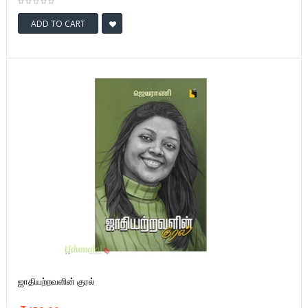
ADD TO CART
ஜாதியற்றவளின் குரல்