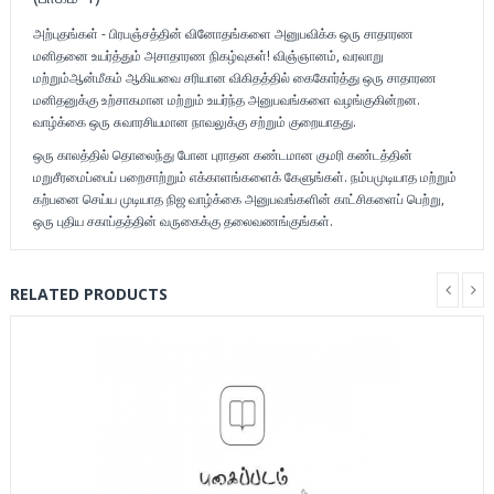
அற்புதங்கள் - பிரபஞ்சத்தின் வினோதங்களை அனுபவிக்க ஒரு சாதாரண
மனிதனை உயர்த்தும் அசாதாரண நிகழ்வுகள்! விஞ்ஞானம், வரலாறு
மற்றும்ஆன்மீகம் ஆகியவை சரியான விகிதத்தில் கைகோர்த்து ஒரு சாதாரண
மனிதனுக்கு உற்சாகமான மற்றும் உயர்ந்த அனுபவங்களை வழங்குகின்றன.
வாழ்க்கை ஒரு சுவாரசியமான நாவலுக்கு சற்றும் குறையாதது.
ஒரு காலத்தில் தொலைந்து போன புராதன கண்டமான குமரி கண்டத்தின்
மறுசீரமைப்பைப் பறைசாற்றும் எக்காளங்களைக் கேளுங்கள். நம்பமுடியாத மற்றும்
கற்பனை செய்ய முடியாத நிஜ வாழ்க்கை அனுபவங்களின் காட்சிகளைப் பெற்று,
ஒரு புதிய சகாப்தத்தின் வருகைக்கு தலைவணங்குங்கள்.
RELATED PRODUCTS