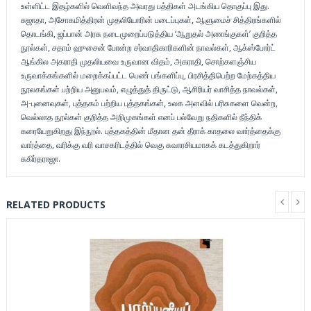
உள்ளிட்ட இதழ்களில் வெளிவந்த அவரது பத்திகள் அடங்கிய தொகுப்பு இது.
சுஜாதா, அசோகமித்திரன் முதலியோரின் படைப்புகள், ஆளுமைச் சித்திரங்களில்
தொடங்கி, ஜப்பான் அரசு நடைமுறைப்படுத்திய ‘ஆறுதல் அணங்குகள்’ குறித்த
நூல்கள், சதாம் ஹுசைன் போன்ற சர்வாதிகாரிகளின் நாவல்கள், ஆக்ஸ்போர்ட்
ஆங்கில அகராதி முதலியவை உருவான விதம், அகராதி, சொற்களஞ்சிய
உருவாக்கங்களில் மறைக்கப்பட்ட பெண் பங்களிப்பு, பிரசித்திபெற்ற மேற்கத்திய
நூலகங்கள் பற்றிய அனுபவம், எழுத்துத் திருட்டு, ஆசிரியர் வாசித்த நாவல்கள்,
அ-புனைவுகள், புத்தகம் பற்றிய புத்தகங்கள், உலக அளவில் பரிசுகளை வென்ற,
வெல்லாத நூல்கள் குறித்த அறிமுகங்கள் எனப் பல்வேறு நதிகளில் நீந்திக்
கரையேறுகிறது இந்நூல். புத்தகத்தின் மீதான தன் தீராக் காதலை வார்த்தைக்கு
வார்த்தை, வரிக்கு வரி வாசகரிடத்தில் வெகு சுவாரசியமாகக் கடத்துகிறார்
சுகிர்தராஜா.
RELATED PRODUCTS