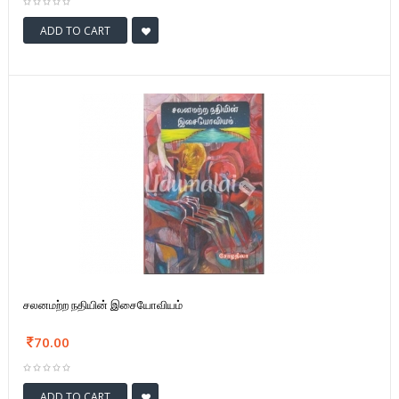
ADD TO CART
சலனமற்ற நதியின் இசையோவியம்
70.00
ADD TO CART