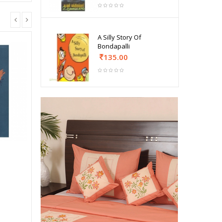
A Silly Story Of
Bondapalli
135.00