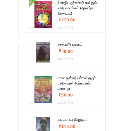
FD
ஜோதிட தர்ஸனம் என்னும்
விதி விளக்கம் (ஆனந்த
நிலையம்)
220.00
தண்ணீர் யுத்தம்
40.00
சகல ஐஸ்வர்யங்கள் தரும்
பதிணென் சித்தர்கள்
வரலாறு
50.00
கடவுள் வந்திருந்தார்
115.00