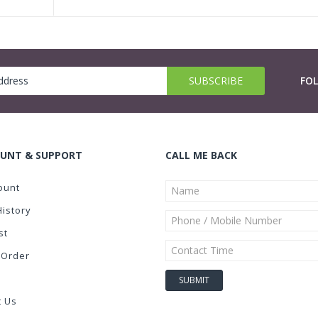
FO
UNT & SUPPORT
CALL ME BACK
ount
History
st
 Order
t Us