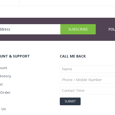
FO
UNT & SUPPORT
CALL ME BACK
ount
History
st
 Order
t Us