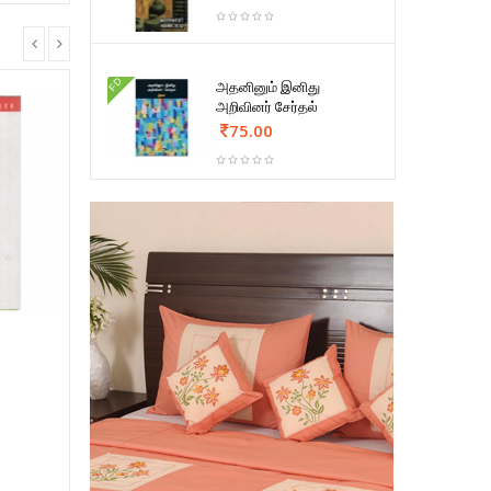
FD
அதனினும் இனிது
அறிவினர் சேர்தல்
75.00