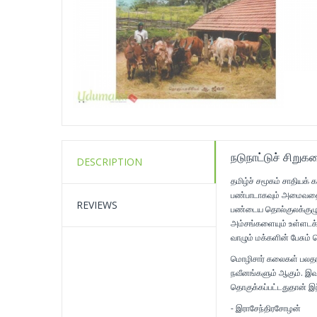
நடுநாட்டுச் சிறு
DESCRIPTION
தமிழ்ச் சமூகம் சாதியக்
பண்பாடாகவும் அமைவதைக்
REVIEWS
பண்டைய தொல்குலக்குழுப
அம்சங்களையும் உள்ளடக்
வாழும் மக்களின் பேசும
மொழிசார் கலைகள் பலதரப
நவீனங்களும் ஆகும். இவற
தொகுக்கப்பட்டதுதான் இந்
- இராசேந்திரசோழன்