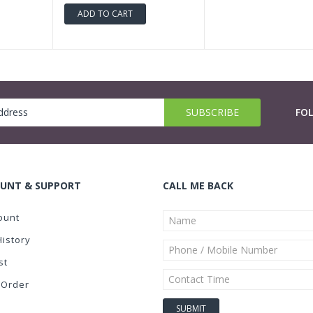
ADD TO CART
FO
UNT & SUPPORT
CALL ME BACK
ount
History
st
 Order