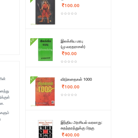
100.00
FD
இலக்கிய மரபு
(மு.வரதராசன்)
90.00
FD
ளின்
விடுகதைகள் 1000
100.00
னைத்து
க்குள்
றன.
ைகளும்
ு
இந்திய அரசியல் வரலாறு:
சுதந்தரத்துக்கு பிறகு
400.00