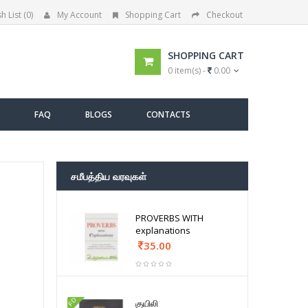
h List (0)
My Account
Shopping Cart
Checkout
SHOPPING CART
0 item(s) -
0.00
FAQ
BLOGS
CONTACTS
சமீபத்திய வரவுகள்
PROVERBS WITH
explanations
35.00
FD
குயிலி