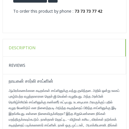
To order this product by phone :
73 73 73 77 42
DESCRIPTION
REVIEWS
நாயகன் சார்லி சாப்ளின்
ஆயிரக்கணக்கான கடிதங்கள் சாப்ளினுக்கு வந்து குவிந்தன. அதில் ஒன்று உலகப்
புகழ்பெற்ற எழுத்தாளரான ஹெச்.ஜி.வெல்ஸ் எழுதியது. அந்த அன்பின்
நெகிழ்ச்சியில் சாப்ளினுக்கு கண்ணீர் கட்டியது. உடனடியாக அவருக்குப் பதில்
எழுத வேண்டும் என நினைத்தபடி அடுத்த கடிதத்தைப் பிரித்த சாப்ளினுக்கு இடி
இறங்கியது. என்னை நினைவிருக்கிறதா? இந்த சிறுபெண்ணை நீங்கள்
மறந்திருக்கவும்கூடும். நான்தான் ஹெட்டி.. - விழிகள் கசிய , விரல்கள் நடுங்கக்
கடிதத்தைப் படிக்கலானார் சாப்ளின். நான் ஒரு முட்டாள், அபாக்கியசாலி. நீங்கள்