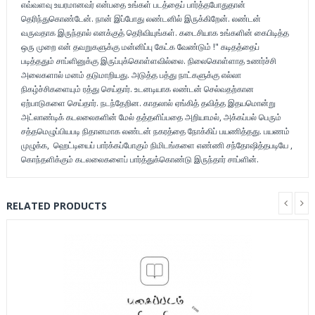
எவ்வளவு உயரமானவர் என்பதை உங்கள் படத்தைப் பார்த்தபோதுதான்
தெரிந்துகொண்டேன். நான் இப்போது லண்டனில் இருக்கிறேன். லண்டன்
வருவதாக இருந்தால் எனக்குத் தெரிவியுங்கள். கடைசியாக உங்களின் கைபிடித்த
ஒரு முறை என் தவறுகளுக்கு மன்னிப்பு கேட்க வேண்டும் !" கடிதத்தைப்
படித்ததும் சாப்ளினுக்கு இருப்புக்கொள்ளவில்லை. நிலைகொள்ளாத உணர்ச்சி
அலைகளால் மனம் தடுமாறியது. அடுத்த பத்து நாட்களுக்கு எல்லா
நிகழ்ச்சிகளையும் ரத்து செய்தார். உடனடியாக லண்டன் செல்வதற்கான
ஏற்பாடுகளை செய்தார். நடந்தேறின. காதலால் ஏங்கித் தவித்த இதயமொன்று
அட்லாண்டிக் கடலலைகளின் மேல் தத்தளிப்பதை அறியாமல், அக்கப்பல் பெரும்
சத்தமெழுப்பியபடி நிதானமாக லண்டன் நகரத்தை நோக்கிப் பயணித்தது. பயணம்
முழுக்க, ஹெட்டியைப் பார்க்கப்போகும் நிமிடங்களை எண்ணி சந்தோஷித்தபடியே ,
கொந்தளிக்கும் கடலலைகளைப் பார்த்துக்கொண்டு இருந்தார் சாப்ளின்.
RELATED PRODUCTS