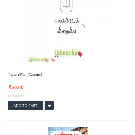
அவள் பிரிவு (கௌரா)
50.00
ADD TO CART