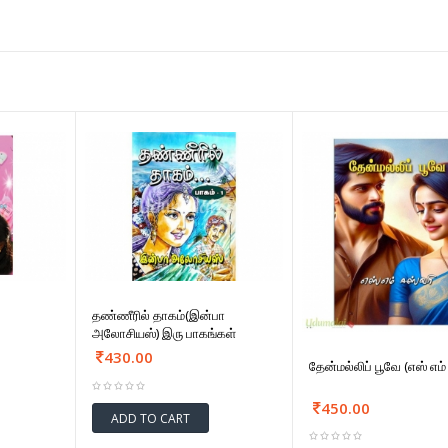
தண்ணீரில் தாகம்(இன்பா
அலோசியஸ்) இரு பாகங்கள்
430.00
தேன்மல்லிப் பூவே (எஸ் எம்
450.00
ADD TO CART