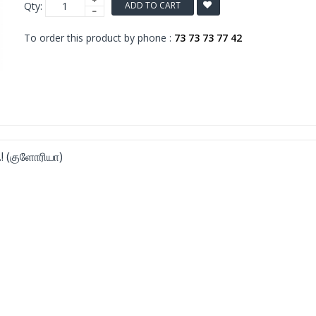
Qty:
ADD TO CART
To order this product by phone :
73 73 73 77 42
! (குளோரியா)