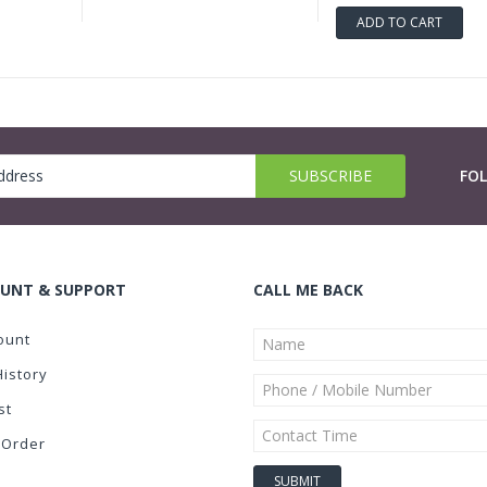
ADD TO CART
FO
UNT & SUPPORT
CALL ME BACK
ount
History
st
 Order