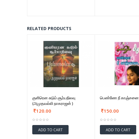
RELATED PRODUCTS
குளிரென சுடும் சூர்யநிலவு
பெண்ணே நீ காஞ்சனை
(அமுதவல்லி நாகராஜன் )
120.00
150.00
ADD TO CART
ADD TO CART