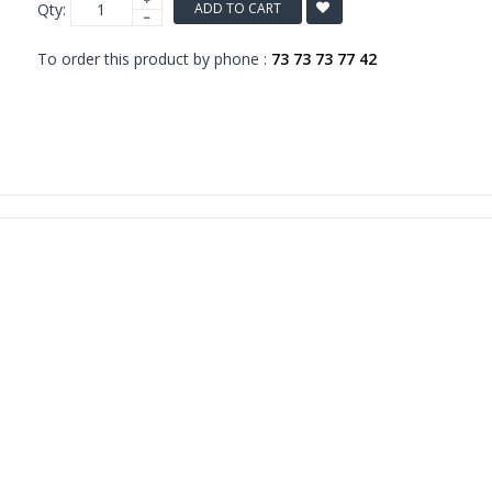
Qty:
ADD TO CART
To order this product by phone :
73 73 73 77 42