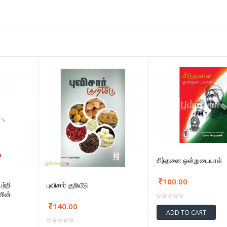
சிந்தனை ஒன்றுடையாள்
100.00
ற்றி
புவிசார் குறியீடு
னின்
140.00
ADD TO CART