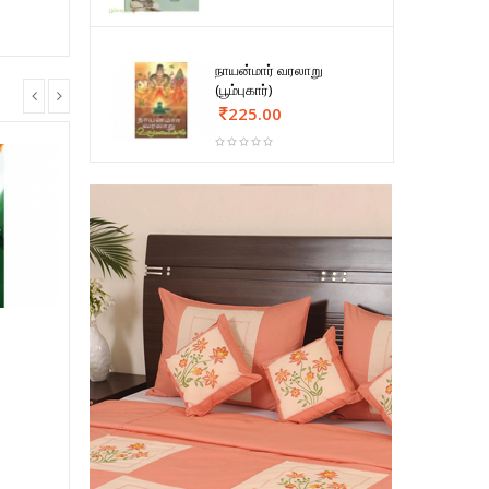
நாயன்மார் வரலாறு
(பூம்புகார்)
225.00