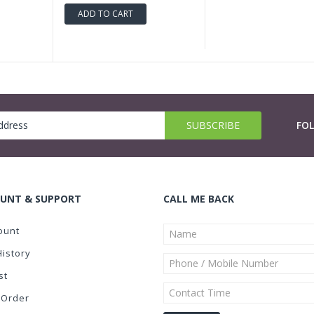
ADD TO CART
FO
UNT & SUPPORT
CALL ME BACK
ount
History
st
 Order