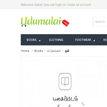
Welcome Guest ! you can
login
or
create an account
.
BOOKS
CLOTHING
FOOTWEAR
HO
Home
Books
கட்டுரைகள்
மூச்