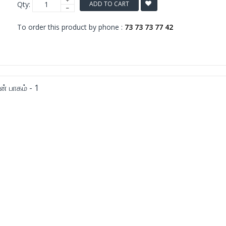
Qty:
ADD TO CART
To order this product by phone :
73 73 73 77 42
் பாகம் - 1