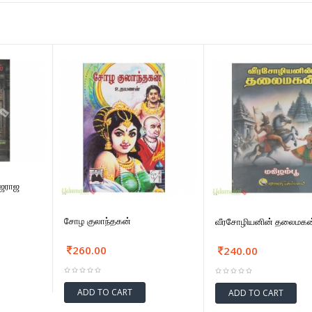
ாஜராஜ
சோழ குலாந்தகன்
வீரசோழியனின் தலைமகன
260.00
240.00
ADD TO CART
ADD TO CART