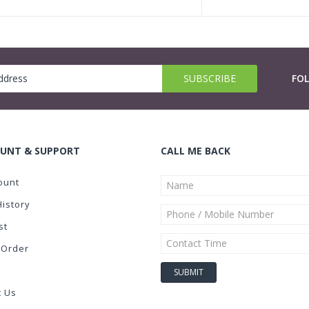
FO
UNT & SUPPORT
CALL ME BACK
ount
History
st
 Order
t Us