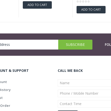
ADD TO CART
ADD TO CART
FO
UNT & SUPPORT
CALL ME BACK
ount
History
st
 Order