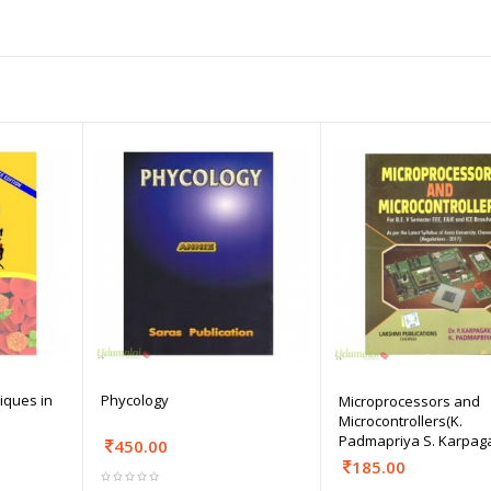
iques in
Phycology
Microprocessors and
Microcontrollers(K.
Padmapriya S. Karpagav
450.00
185.00