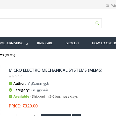
Wis
ME FURNISHING
BABY CARE
GROCERY
HOW TO ORDER
ems (MEMS)
MICRO ELECTRO MECHANICAL SYSTEMS (MEMS)
Author:
V. தியாகராஜன்
Category:
பாடநூல்கள்
Available
- Shipped in 5-6 business days
PRICE:
320.00