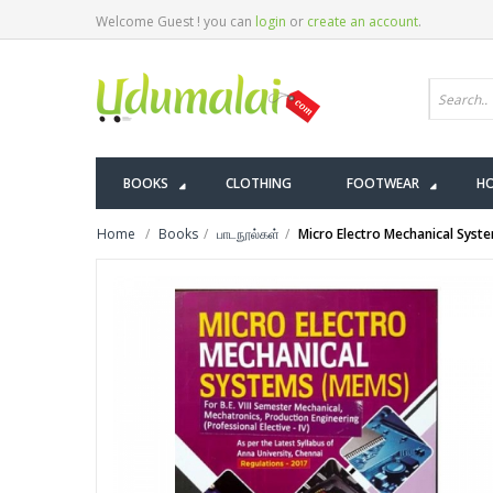
Welcome Guest ! you can
login
or
create an account
.
BOOKS
CLOTHING
FOOTWEAR
HO
Home
Books
பாடநூல்கள்
Micro Electro Mechanical Syst