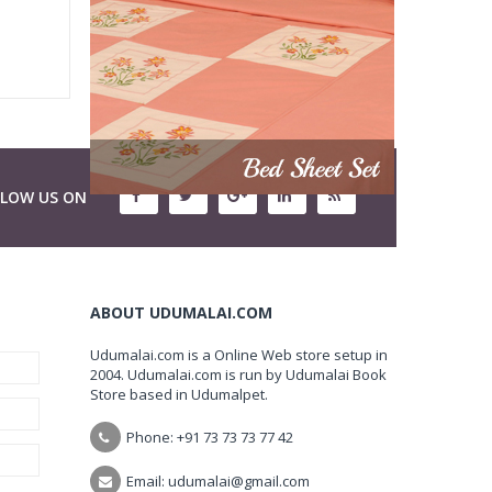
LLOW US ON
ABOUT UDUMALAI.COM
Udumalai.com is a Online Web store setup in
2004. Udumalai.com is run by Udumalai Book
Store based in Udumalpet.
Phone: +91 73 73 73 77 42
Email: udumalai@gmail.com