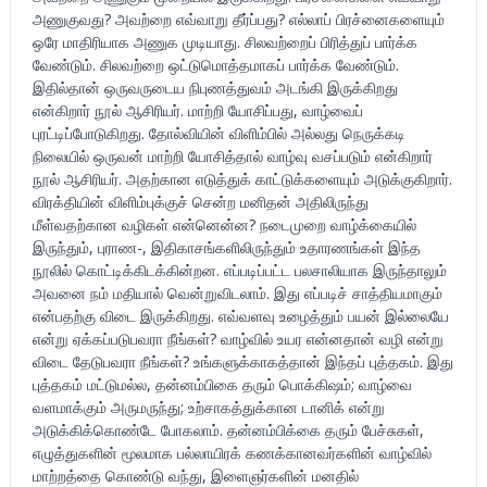
அணுகுவது? அவற்றை எவ்வாறு தீர்ப்பது? எல்லாப் பிரச்னைகளையும்
ஒரே மாதிரியாக அணுக முடியாது. சிலவற்றைப் பிரித்துப் பார்க்க
வேண்டும். சிலவற்றை ஒட்டுமொத்தமாகப் பார்க்க வேண்டும்.
இதில்தான் ஒருவருடைய நிபுணத்துவம் அடங்கி இருக்கிறது
என்கிறார் நூல் ஆசிரியர். மாற்றி யோசிப்பது, வாழ்வைப்
புரட்டிப்போடுகிறது. தோல்வியின் விளிம்பில் அல்லது நெருக்கடி
நிலையில் ஒருவன் மாற்றி யோசித்தால் வாழ்வு வசப்படும் என்கிறார்
நூல் ஆசிரியர். அதற்கான எடுத்துக் காட்டுக்களையும் அடுக்குகிறார்.
விரக்தியின் விளிம்புக்குச் சென்ற மனிதன் அதிலிருந்து
மீள்வதற்கான வழிகள் என்னென்ன? நடைமுறை வாழ்க்கையில்
இருந்தும், புராண-, இதிகாசங்களிலிருந்தும் உதாரணங்கள் இந்த
நூலில் கொட்டிக்கிடக்கின்றன. எப்படிப்பட்ட பலசாலியாக இருந்தாலும்
அவனை நம் மதியால் வென்றுவிடலாம். இது எப்படிச் சாத்தியமாகும்
என்பதற்கு விடை இருக்கிறது. எவ்வளவு உழைத்தும் பயன் இல்லையே
என்று ஏக்கப்படுபவரா நீங்கள்? வாழ்வில் உயர என்னதான் வழி என்று
விடை தேடுபவரா நீங்கள்? உங்களுக்காகத்தான் இந்தப் புத்தகம். இது
புத்தகம் மட்டுமல்ல, தன்னம்பிகை தரும் பொக்கிஷம்; வாழ்வை
வளமாக்கும் அருமருந்து; உற்சாகத்துக்கான டானிக் என்று
அடுக்கிக்கொண்டே போகலாம். தன்னம்பிக்கை தரும் பேச்சுகள்,
எழுத்துகளின் மூலமாக பல்லாயிரக் கணக்கானவர்களின் வாழ்வில்
மாற்றத்தை கொண்டு வந்து, இளைஞர்களின் மனதில்