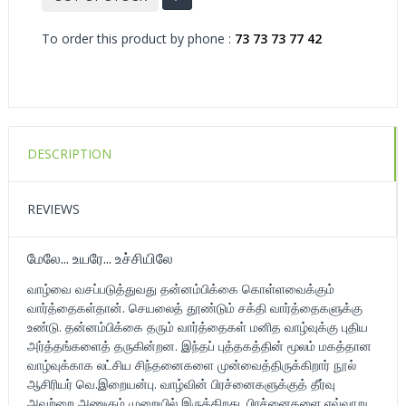
To order this product by phone :
73 73 73 77 42
DESCRIPTION
REVIEWS
மேலே... உயரே... உச்சியிலே
வாழ்வை வசப்படுத்துவது தன்னம்பிக்கை கொள்ளவைக்கும்
வார்த்தைகள்தான். செயலைத் தூண்டும் சக்தி வார்த்தைகளுக்கு
உண்டு. தன்னம்பிக்கை தரும் வார்த்தைகள் மனித வாழ்வுக்கு புதிய
அர்த்தங்களைத் தருகின்றன. இந்தப் புத்தகத்தின் மூலம் மகத்தான
வாழ்வுக்காக லட்சிய சிந்தனைகளை முன்வைத்திருக்கிறார் நூல்
ஆசிரியர் வெ.இறையன்பு. வாழ்வின் பிரச்னைகளுக்குத் தீர்வு
அவற்றை அணுகும் முறையில் இருக்கிறது. பிரச்னைகளை எவ்வாறு