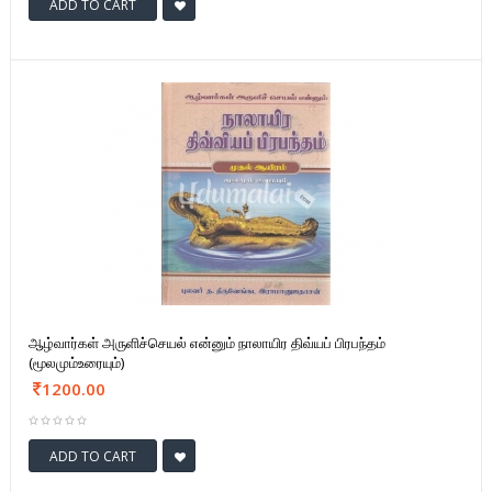
ADD TO CART
ஆழ்வார்கள் அருளிச்செயல் என்னும் நாலாயிர திவ்யப் பிரபந்தம்
(மூலமும்உரையும்)
1200.00
ADD TO CART