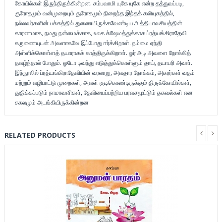
கோயில்கள் இருந்திருக்கின்றன. சம்பவாமி யுகே யுகே என்ற தத்துவப்படி,
குரோதமும் வன்முறையும் துரோகமும் நிறைந்த இந்தக் கலியுகத்தில்,
நல்லவர்களின் பக்கத்தில் துணையிருக்கவேண்டிய அத்தியாவசியத்தின்
காரணமாக, நமது நன்மைக்காக, உலக க்ஷேமத்துக்காக ப்ரத்யங்கிராதேவி
கருணையுடன் அவளாகவே இப்போது ஈர்க்கிறாள். நம்மை ஏந்தி
அள்ளிக்கொள்ளத் தயாராகக் காத்திருக்கிறாள். ஓர் அடி அவளை நோக்கித்
தவழ்ந்தால் போதும். ஓடோ டிவந்து எடுத்துக்கொள்ளும் தாய், தயாபரி அவள்.
இந்நூலில் ப்ரத்யங்கிராதேவியின் வரலாறு, அவதார நோக்கம், அசுரர்கள் வதம்
மற்றும் வழிபாட்டு முறைகள், அவள் குடிகொண்டிருக்கும் திருக்கோயில்கள்,
துதிக்கப்படும் நாமாவளிகள், தேவியைப்பற்றிய பரவசமூட்டும் தகவல்கள் என
சகலமும் அடங்கியிருக்கின்றன
RELATED PRODUCTS