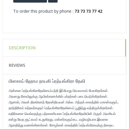
To order this product by phone :
73 73 73 77 42
DESCRIPTION
REVIEWS
மிளகாய் ஹோம நாயகி ப்ரத்யங்கிரா தேவி
அன்னை ப்ரத்யங்கிராதேவியைப்பற்றி இப்போது பிரபலமாகப் பேசுகிறார்கள்.
அவளது கோயிலுக்கு ஆயிரக்கணக்கில் பக்தர்கள் படையெடுக்கிறார்கள்.
ஆனால், அவள் திடீரெனத் தோன்றியவள் அல்ல. அந்தக் காலத்தில் மகான்களும்,
தாந்திரிகம் கற்றவர்களும் ப்ரத்யங்கிராதேவியைப் பூஜித்து வந்திருக்கிறார்கள்.
எதிரிகளை வெல்வதற்கு பத்ரகாளியான ப்ரத்யங்கிராதேவியின் அருள் அவசியம்
என்று வேத சூட்சுமம் கூறுகிறது. மன்னர்களும்கூட வழிவழியாக இவளை
ஆராதித்து வணங்கினார்கள். சோழர்கள் காலத்தில் ப்ரத்யங்கிராவுக்கு நிறைய