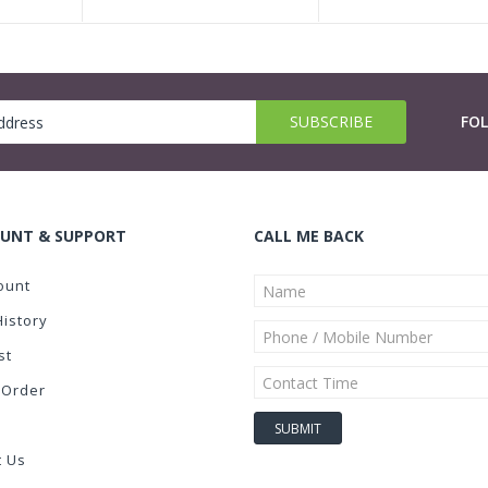
FO
UNT & SUPPORT
CALL ME BACK
ount
History
st
 Order
t Us