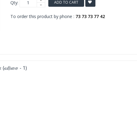
Qty:
ADD TO CART
To order this product by phone :
73 73 73 77 42
(வரிசை - 1)