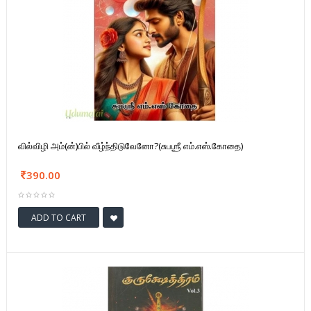
வில்விழி அம்(ன்)பில் வீழ்ந்திடுவேனோ?(சுபஶ்ரீ எம்.எஸ்.கோதை)
390.00
ADD TO CART