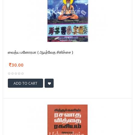
வைத்ய மனோரமா ( ஆயுர்வேத சிகிச்சை )
30.00
ADD TO CART