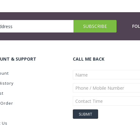
FO
UNT & SUPPORT
CALL ME BACK
ount
History
st
 Order
t Us