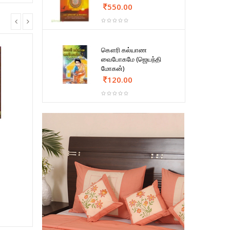
550.00
கௌரி கல்யாண
வைபோகமே (ஜெயந்தி
மோகன்)
120.00