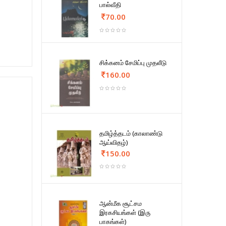
பால்வீதி
70.00
சிக்கனம் சேமிப்பு முதலீடு
160.00
தமிழ்த்தடம் (காலாண்டு
ஆய்விதழ்)
150.00
ஆன்மீக சூட்சம
இரகசியங்கள் (இரு
பாகங்கள்)