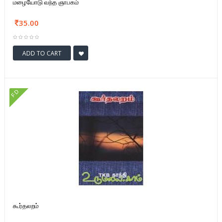
மழையோடு வந்த ஞாபகம்
35.00
ADD TO CART
FD
கூர்தலறம்