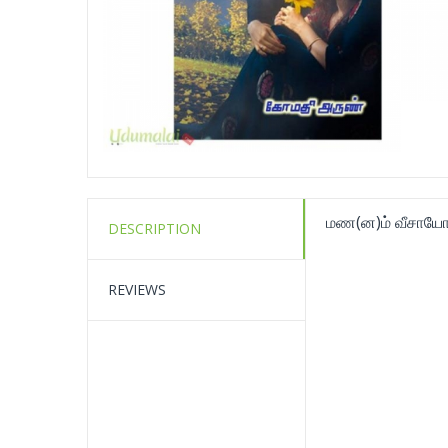
மண(ன)ம் வீசாயோ
DESCRIPTION
REVIEWS