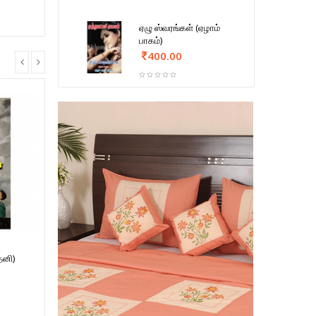
ஏழு ஸ்வரங்கள் (ஏழாம்
பாகம்)
400.00
தனி)