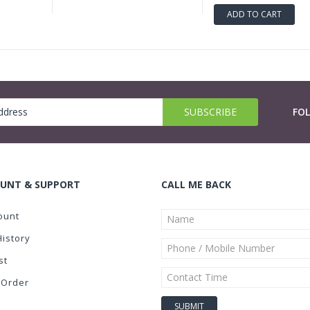
ADD TO CART
FO
UNT & SUPPORT
CALL ME BACK
ount
History
st
 Order