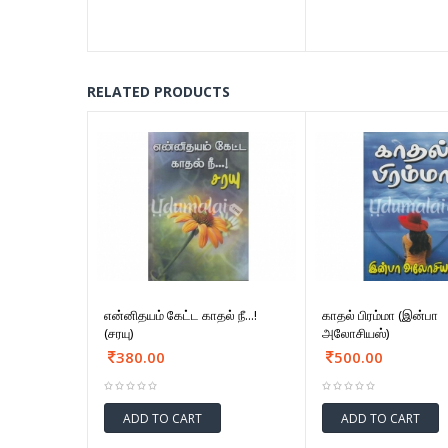
RELATED PRODUCTS
என்னிதயம் கேட்ட காதல் நீ...!
காதல் பிரம்மா (இன்பா
(சரயு)
அலோசியஸ்)
380.00
500.00
ADD TO CART
ADD TO CART