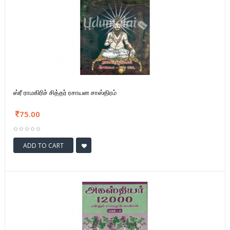
ஸ்ரீ ராமகிரிச் சித்தர் ரசாயன சாஸ்திரம்
75.00
ADD TO CART