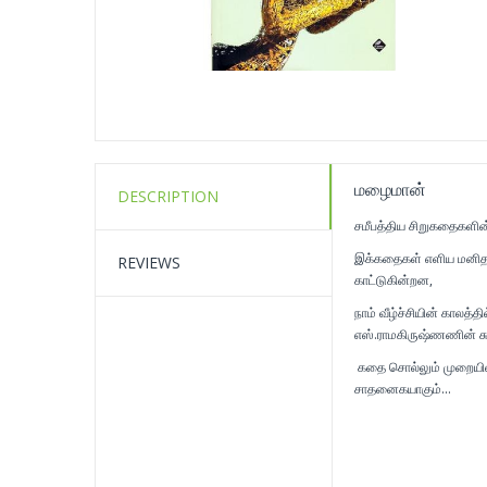
மழைமான்
DESCRIPTION
சமீபத்திய சிறுகதைகளின்
இக்கதைகள் எளிய மனிதர்
REVIEWS
காட்டுகின்றன,
நாம் வீழ்ச்சியின் காலத
எஸ்.ராமகிருஷ்ணணின் சுட
கதை சொல்லும் முறையில்
சாதனைகயாகும்...