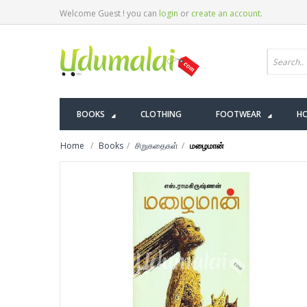
Welcome Guest ! you can
login
or
create an account
.
BOOKS
CLOTHING
FOOTWEAR
HO
Home
Books
சிறுகதைகள்
மழைமான்