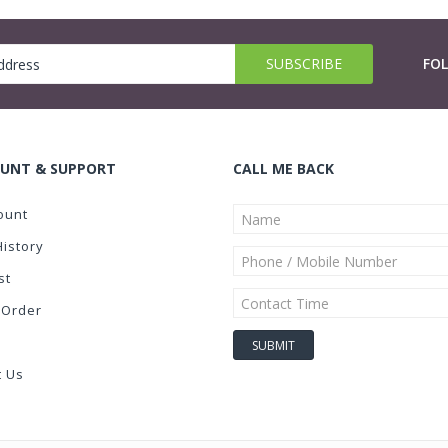
FO
UNT & SUPPORT
CALL ME BACK
ount
History
st
 Order
t Us