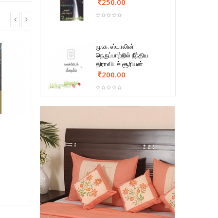
250.00
மு.க. ஸ்டாலின்
நெருப்பாற்றில் நீந்திய
திராவிடச் சூரியன்
200.00