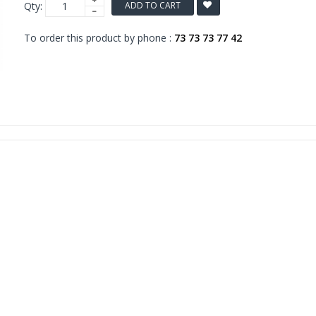
Qty:
ADD TO CART
To order this product by phone :
73 73 73 77 42