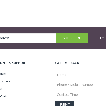
FO
UNT & SUPPORT
CALL ME BACK
ount
History
st
 Order